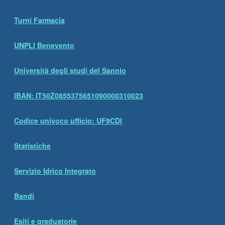
Turni Farmacia
UNPLI Benevento
Università degli studi del Sannio
IBAN: IT50Z0855375651090000310023
Codice univoco ufficio: UF9CDI
Statistiche
Servizio Idrico Integrato
Bandi
Esiti e graduatorie