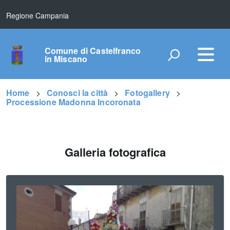
Regione Campania
Comune di Castelfranco
in Miscano
Home
Conosci la città
Fotogallery
Processione Madonna Incoronata
Galleria fotografica