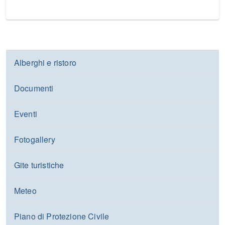
Alberghi e ristoro
Documenti
Eventi
Fotogallery
Gite turistiche
Meteo
Piano di Protezione Civile