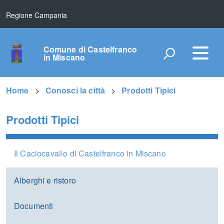
Regione Campania
Comune di Castelfranco
in Miscano
Home
Conosci la città
Prodotti Tipici
Prodotti Tipici
Il Caciocavallo di Castelfranco in Miscano
Alberghi e ristoro
Documenti