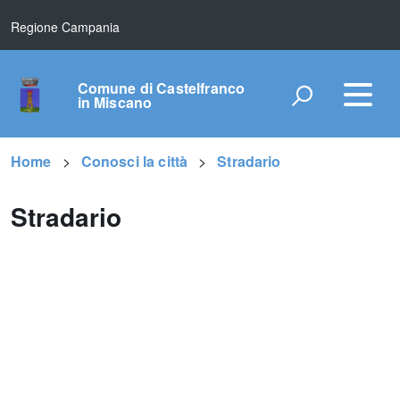
Regione Campania
Comune di Castelfranco
in Miscano
Home
Conosci la città
Stradario
Stradario